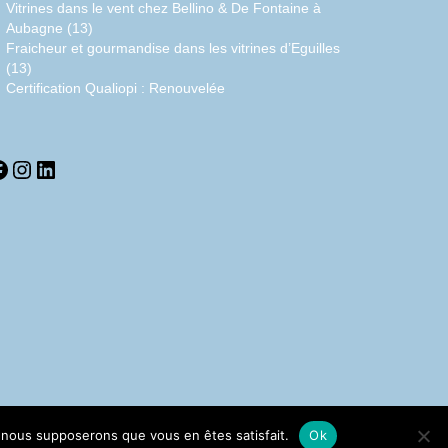
Vitrines dans le vent chez Bellino & De Fontaine à
Aubagne (13)
Fraicheur et gourmandise dans les vitrines d’Eguilles
(13)
Certification Qualiopi : Renouvelée
acebook
Instagram
LinkedIn
e, nous supposerons que vous en êtes satisfait.
Ok