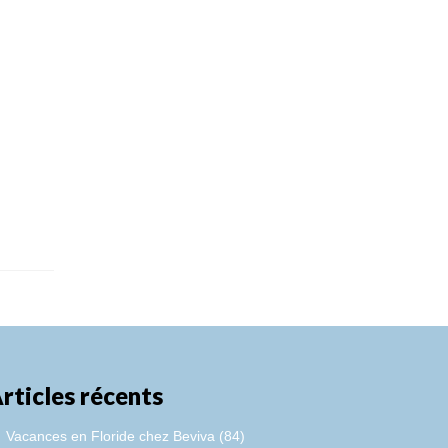
rticles récents
Vacances en Floride chez Beviva (84)