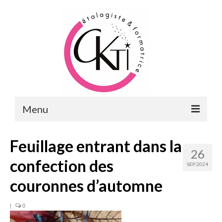
Menu
ACCUEIL
Feuillage entrant dans la
26
FORMATIONS
confection des
SEP 2024
FORMATIONS DU POINT DE VENTE
couronnes d’automne
MERCHANDISING & VITRINES
|
0
FORMATIONS RH