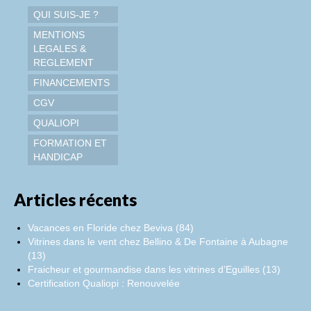
QUI SUIS-JE ?
MENTIONS
LEGALES &
REGLEMENT
FINANCEMENTS
CGV
QUALIOPI
FORMATION ET
HANDICAP
Articles récents
Vacances en Floride chez Beviva (84)
Vitrines dans le vent chez Bellino & De Fontaine à Aubagne
(13)
Fraicheur et gourmandise dans les vitrines d’Eguilles (13)
Certification Qualiopi : Renouvelée