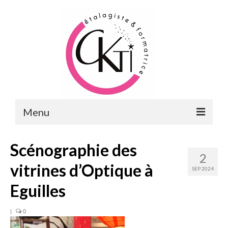
Menu
ACCUEIL
Scénographie des
2
FORMATIONS
vitrines d’Optique à
SEP 2024
FORMATIONS DU POINT DE VENTE
Eguilles
MERCHANDISING & VITRINES
|
0
FORMATIONS RH