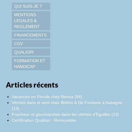
QUI SUIS-JE ?
MENTIONS
LEGALES &
REGLEMENT
FINANCEMENTS
CGV
QUALIOPI
FORMATION ET
HANDICAP
Articles récents
Vacances en Floride chez Beviva (84)
Vitrines dans le vent chez Bellino & De Fontaine à Aubagne
(13)
Fraicheur et gourmandise dans les vitrines d’Eguilles (13)
Certification Qualiopi : Renouvelée