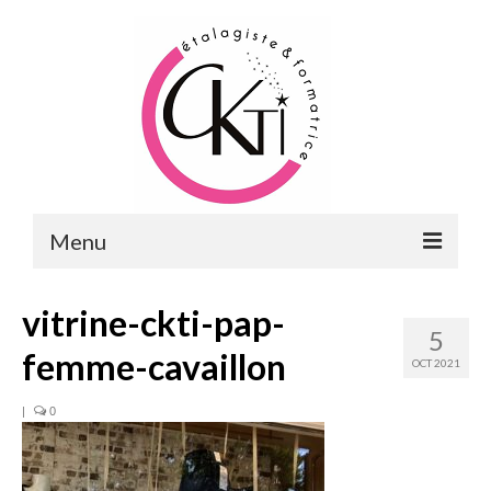
Menu
ACCUEIL
vitrine-ckti-pap-
5
FORMATIONS
femme-cavaillon
OCT 2021
FORMATIONS DU POINT DE VENTE
|
0
MERCHANDISING & VITRINES
FORMATIONS RH