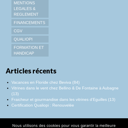
MENTIONS
LEGALES &
REGLEMENT
FINANCEMENTS
CGV
QUALIOPI
FORMATION ET
HANDICAP
Articles récents
Vacances en Floride chez Beviva (84)
Vitrines dans le vent chez Bellino & De Fontaine à Aubagne
(13)
Fraicheur et gourmandise dans les vitrines d’Eguilles (13)
Certification Qualiopi : Renouvelée
Nous utilisons des cookies pour vous garantir la meilleure