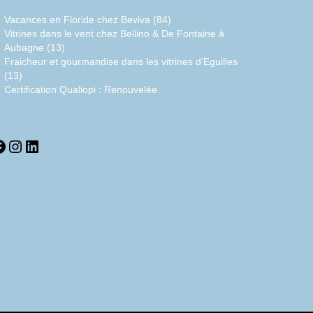
Vacances en Floride chez Beviva (84)
Vitrines dans le vent chez Bellino & De Fontaine à
Aubagne (13)
Fraicheur et gourmandise dans les vitrines d’Eguilles
(13)
Certification Qualiopi : Renouvelée
acebook
Instagram
LinkedIn