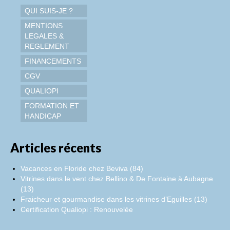
QUI SUIS-JE ?
MENTIONS
LEGALES &
REGLEMENT
FINANCEMENTS
CGV
QUALIOPI
FORMATION ET
HANDICAP
Articles récents
Vacances en Floride chez Beviva (84)
Vitrines dans le vent chez Bellino & De Fontaine à Aubagne
(13)
Fraicheur et gourmandise dans les vitrines d’Eguilles (13)
Certification Qualiopi : Renouvelée