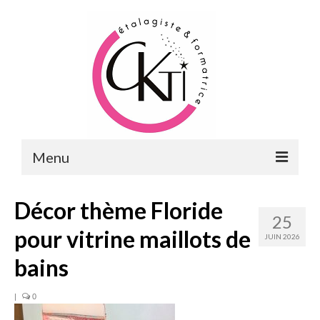
Menu
ACCUEIL
Décor thème Floride
25
FORMATIONS
pour vitrine maillots de
JUIN 2026
FORMATIONS DU POINT DE VENTE
bains
MERCHANDISING & VITRINES
|
0
FORMATIONS RH