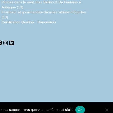
Vitrines dans le vent chez Bellino & De Fontaine à
Aubagne (13)
Fraicheur et gourmandise dans les vitrines d’Eguilles
(13)
Certification Qualiopi : Renouvelée
acebook
Instagram
LinkedIn
e, nous supposerons que vous en êtes satisfait.
Ok