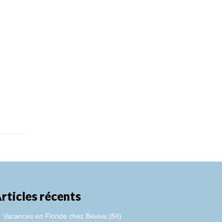
rticles récents
Vacances en Floride chez Beviva (84)