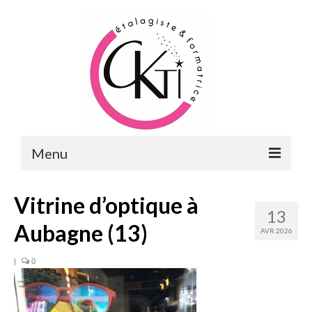
Menu
ACCUEIL
Vitrine d’optique à
13
FORMATIONS
Aubagne (13)
AVR 2026
FORMATIONS DU POINT DE VENTE
|
0
MERCHANDISING & VITRINES
FORMATIONS RH