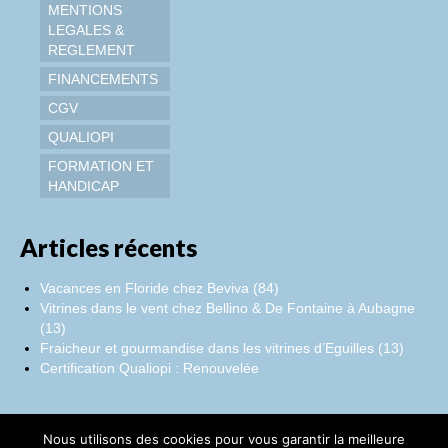
MENTIONS
LEGALES &
REGLEMENT
FINANCEMENTS
CGV
QUALIOPI
FORMATION ET
HANDICAP
Articles récents
Vacances en Floride chez Beviva (84)
Vitrines dans le vent chez Bellino & De Fontaine à Aubagne
(13)
Fraicheur et gourmandise dans les vitrines d’Eguilles (13)
Certification Qualiopi : Renouvelée
Nous utilisons des cookies pour vous garantir la meilleure