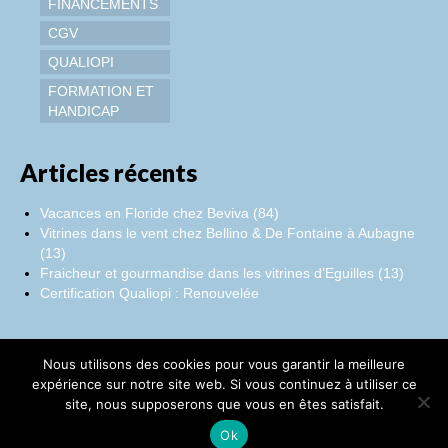
FINANCEMENTS
CGV
QUALIOPI
FORMATION ET
HANDICAP
Articles récents
Vacances en Floride chez Beviva (84)
Vitrines dans le vent chez Bellino & De Fontaine à Aubagne
(13)
Fraicheur et gourmandise dans les vitrines d’Eguilles (13)
Certification Qualiopi : Renouvelée
Nous utilisons des cookies pour vous garantir la meilleure
Facebook
Instagram
LinkedIn
expérience sur notre site web. Si vous continuez à utiliser ce
site, nous supposerons que vous en êtes satisfait.
©Catherine Montillot
Ok