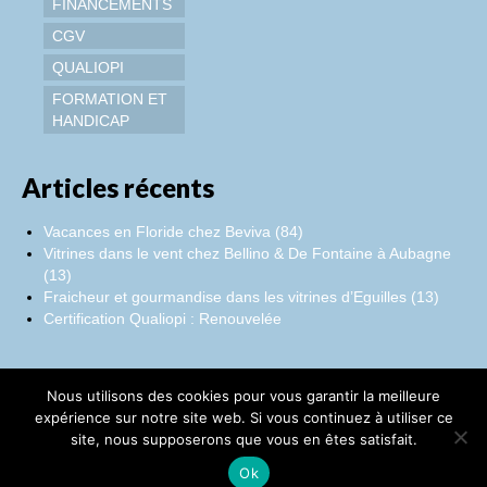
FINANCEMENTS
CGV
QUALIOPI
FORMATION ET
HANDICAP
Articles récents
Vacances en Floride chez Beviva (84)
Vitrines dans le vent chez Bellino & De Fontaine à Aubagne
(13)
Fraicheur et gourmandise dans les vitrines d’Eguilles (13)
Certification Qualiopi : Renouvelée
Nous utilisons des cookies pour vous garantir la meilleure
Facebook
Instagram
LinkedIn
expérience sur notre site web. Si vous continuez à utiliser ce
site, nous supposerons que vous en êtes satisfait.
©Catherine Montillot
Ok