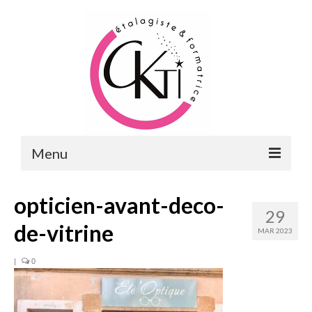
Menu
ACCUEIL
opticien-avant-deco-
29
FORMATIONS
de-vitrine
MAR 2023
FORMATIONS DU POINT DE VENTE
|
0
MERCHANDISING & VITRINES
FORMATIONS RH