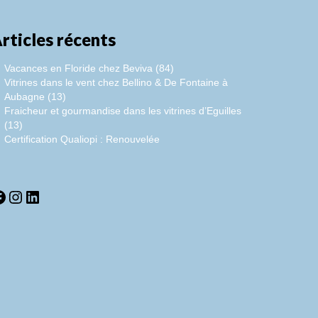
rticles récents
Vacances en Floride chez Beviva (84)
Vitrines dans le vent chez Bellino & De Fontaine à
Aubagne (13)
Fraicheur et gourmandise dans les vitrines d’Eguilles
(13)
Certification Qualiopi : Renouvelée
acebook
Instagram
LinkedIn