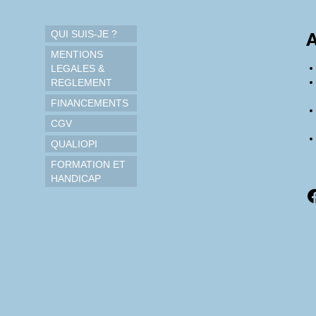
QUI SUIS-JE ?
A
MENTIONS
LEGALES &
REGLEMENT
FINANCEMENTS
CGV
QUALIOPI
FORMATION ET
HANDICAP
F