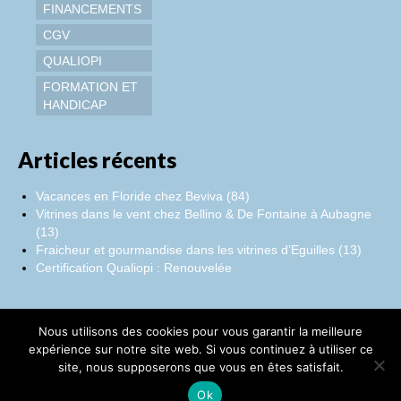
FINANCEMENTS
CGV
QUALIOPI
FORMATION ET
HANDICAP
Articles récents
Vacances en Floride chez Beviva (84)
Vitrines dans le vent chez Bellino & De Fontaine à Aubagne
(13)
Fraicheur et gourmandise dans les vitrines d’Eguilles (13)
Certification Qualiopi : Renouvelée
Nous utilisons des cookies pour vous garantir la meilleure
Facebook
Instagram
LinkedIn
expérience sur notre site web. Si vous continuez à utiliser ce
site, nous supposerons que vous en êtes satisfait.
©Catherine Montillot
Ok