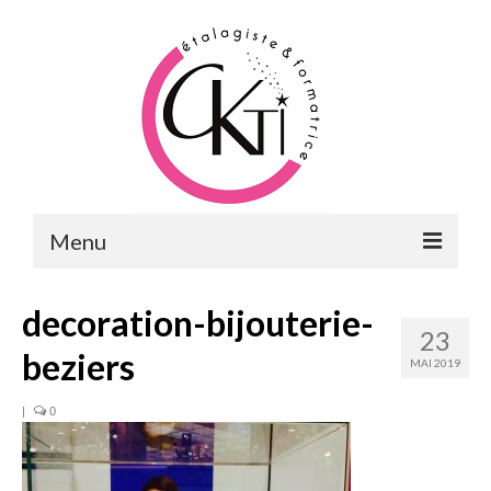
Menu
ACCUEIL
decoration-bijouterie-
23
FORMATIONS
beziers
MAI 2019
FORMATIONS DU POINT DE VENTE
|
0
MERCHANDISING & VITRINES
FORMATIONS RH