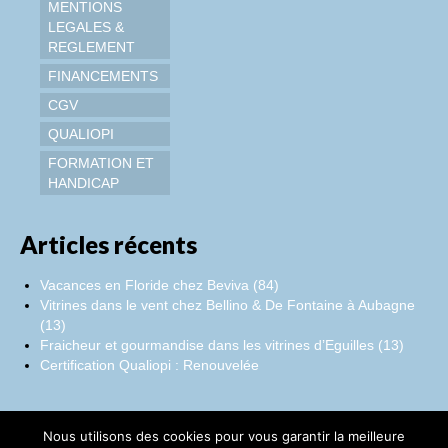
MENTIONS
LEGALES &
REGLEMENT
FINANCEMENTS
CGV
QUALIOPI
FORMATION ET
HANDICAP
Articles récents
Vacances en Floride chez Beviva (84)
Vitrines dans le vent chez Bellino & De Fontaine à Aubagne
(13)
Fraicheur et gourmandise dans les vitrines d’Eguilles (13)
Certification Qualiopi : Renouvelée
Nous utilisons des cookies pour vous garantir la meilleure
Facebook
Instagram
LinkedIn