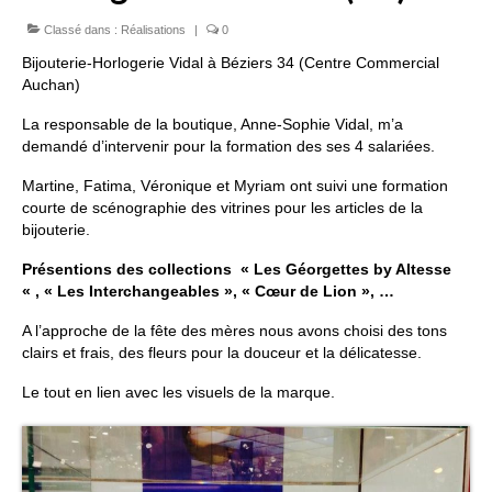
Classé dans :
Réalisations
|
0
FORMATIONS DE FORMATEURS
Bijouterie-Horlogerie Vidal à Béziers 34 (Centre Commercial
CONSEILS & PRESTATIONS
Auchan)
REALISATIONS
La responsable de la boutique, Anne-Sophie Vidal, m’a
demandé d’intervenir pour la formation des ses 4 salariées.
CONTACT
Martine, Fatima, Véronique et Myriam ont suivi une formation
courte de scénographie des vitrines pour les articles de la
bijouterie.
Présentions des collections « Les Géorgettes by Altesse
« , « Les Interchangeables », « Cœur de Lion », …
A l’approche de la fête des mères nous avons choisi des tons
clairs et frais, des fleurs pour la douceur et la délicatesse.
Le tout en lien avec les visuels de la marque.