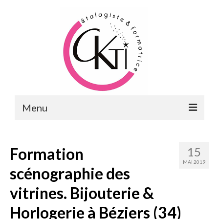
Menu
ACCUEIL
Formation
15
FORMATIONS
MAI 2019
scénographie des
FORMATIONS DU POINT DE VENTE
vitrines. Bijouterie &
MERCHANDISING & VITRINES
Horlogerie à Béziers (34)
FORMATIONS RH