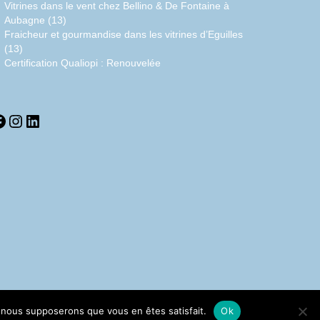
Vitrines dans le vent chez Bellino & De Fontaine à
Aubagne (13)
Fraicheur et gourmandise dans les vitrines d’Eguilles
(13)
Certification Qualiopi : Renouvelée
acebook
Instagram
LinkedIn
e, nous supposerons que vous en êtes satisfait.
Ok