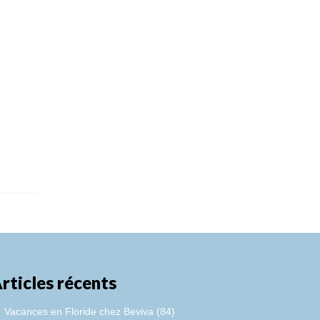
rticles récents
Vacances en Floride chez Beviva (84)