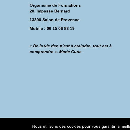
Organisme de Formations
20, Impasse Bernard
13300 Salon de Provence
Mobile : 06 15 06 83 19
« De la vie rien n’est à craindre, tout est à
comprendre ». Marie Curie
©Catherine Montillot
Nous utilisons des cookies pour vous garantir la meil