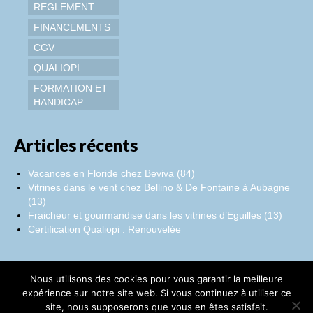
REGLEMENT
FINANCEMENTS
CGV
QUALIOPI
FORMATION ET
HANDICAP
Articles récents
Vacances en Floride chez Beviva (84)
Vitrines dans le vent chez Bellino & De Fontaine à Aubagne
(13)
Fraicheur et gourmandise dans les vitrines d’Eguilles (13)
Certification Qualiopi : Renouvelée
Nous utilisons des cookies pour vous garantir la meilleure
Facebook
Instagram
LinkedIn
expérience sur notre site web. Si vous continuez à utiliser ce
site, nous supposerons que vous en êtes satisfait.