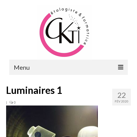
Menu
ACCUEIL
Luminaires 1
22
FORMATIONS
FÉV 2020
|
0
FORMATIONS DU POINT DE VENTE
MERCHANDISING & VITRINES
FORMATIONS RH