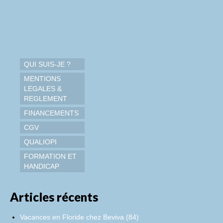
QUI SUIS-JE ?
MENTIONS
LEGALES &
REGLEMENT
FINANCEMENTS
CGV
QUALIOPI
FORMATION ET
HANDICAP
Articles récents
Vacances en Floride chez Beviva (84)