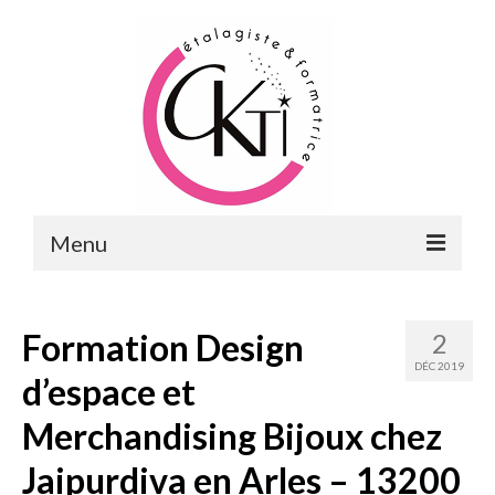
Menu
ACCUEIL
Formation Design
2
FORMATIONS
DÉC 2019
d’espace et
FORMATIONS DU POINT DE VENTE
Merchandising Bijoux chez
MERCHANDISING & VITRINES
Jaipurdiva en Arles – 13200
FORMATIONS RH