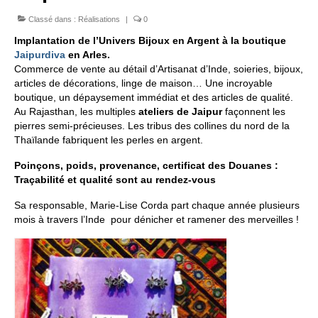
Classé dans :
Réalisations
|
0
FORMATIONS DE FORMATEURS
Implantation de l’Univers Bijoux en Argent à la boutique
CONSEILS & PRESTATIONS
Jaipurdiva
en Arles.
Commerce de vente au détail d’Artisanat d’Inde, soieries, bijoux,
REALISATIONS
articles de décorations, linge de maison… Une incroyable
boutique, un dépaysement immédiat et des articles de qualité.
CONTACT
Au Rajasthan, les multiples
ateliers de Jaipur
façonnent les
pierres semi-précieuses. Les tribus des collines du nord de la
Thaïlande fabriquent les perles en argent.
Poinçons, poids, provenance, certificat des Douanes :
Traçabilité et qualité sont au rendez-vous
Sa responsable, Marie-Lise Corda part chaque année plusieurs
mois à travers l’Inde pour dénicher et ramener des merveilles !