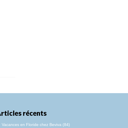
rticles récents
Vacances en Floride chez Beviva (84)