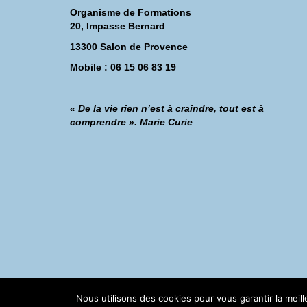
Organisme de Formations
20, Impasse Bernard
13300 Salon de Provence
Mobile : 06 15 06 83 19
« De la vie rien n’est à craindre, tout est à
comprendre ». Marie Curie
©Catherine Montillot
Nous utilisons des cookies pour vous garantir la meil