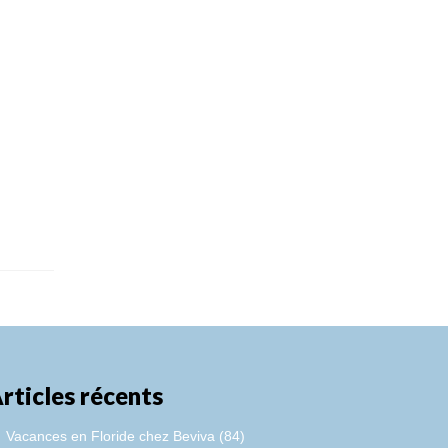
rticles récents
Vacances en Floride chez Beviva (84)