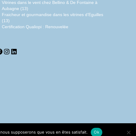
Vitrines dans le vent chez Bellino & De Fontaine à
Aubagne (13)
Fraicheur et gourmandise dans les vitrines d’Eguilles
(13)
Certification Qualiopi : Renouvelée
acebook
Instagram
LinkedIn
e, nous supposerons que vous en êtes satisfait.
Ok