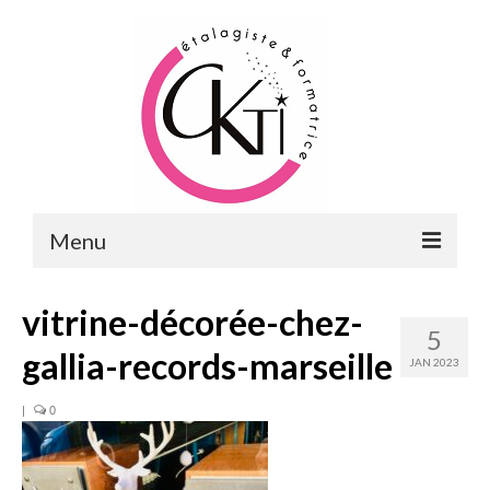
Menu
ACCUEIL
vitrine-décorée-chez-
5
FORMATIONS
gallia-records-marseille
JAN 2023
FORMATIONS DU POINT DE VENTE
|
0
MERCHANDISING & VITRINES
FORMATIONS RH