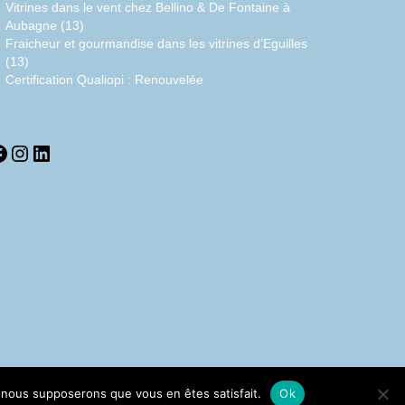
Vitrines dans le vent chez Bellino & De Fontaine à
Aubagne (13)
Fraicheur et gourmandise dans les vitrines d’Eguilles
(13)
Certification Qualiopi : Renouvelée
acebook
Instagram
LinkedIn
e, nous supposerons que vous en êtes satisfait.
Ok