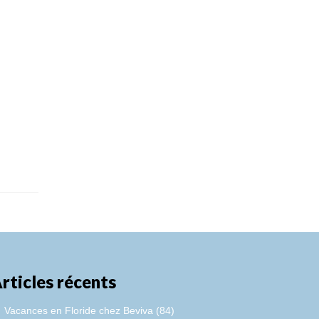
rticles récents
Vacances en Floride chez Beviva (84)