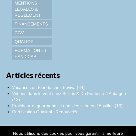
MENTIONS
LEGALES &
REGLEMENT
FINANCEMENTS
CGV
QUALIOPI
FORMATION ET
HANDICAP
Articles récents
Vacances en Floride chez Beviva (84)
Vitrines dans le vent chez Bellino & De Fontaine à Aubagne
(13)
Fraicheur et gourmandise dans les vitrines d’Eguilles (13)
Certification Qualiopi : Renouvelée
Nous utilisons des cookies pour vous garantir la meilleure