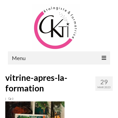
Menu
ACCUEIL
vitrine-apres-la-
29
FORMATIONS
formation
MAR 2023
FORMATIONS DU POINT DE VENTE
|
0
MERCHANDISING & VITRINES
FORMATIONS RH