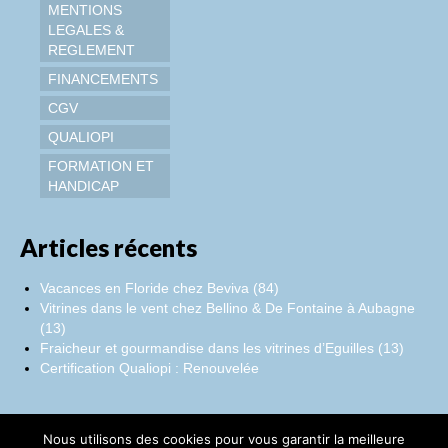
MENTIONS
LEGALES &
REGLEMENT
FINANCEMENTS
CGV
QUALIOPI
FORMATION ET
HANDICAP
Articles récents
Vacances en Floride chez Beviva (84)
Vitrines dans le vent chez Bellino & De Fontaine à Aubagne
(13)
Fraicheur et gourmandise dans les vitrines d’Eguilles (13)
Certification Qualiopi : Renouvelée
Nous utilisons des cookies pour vous garantir la meilleure