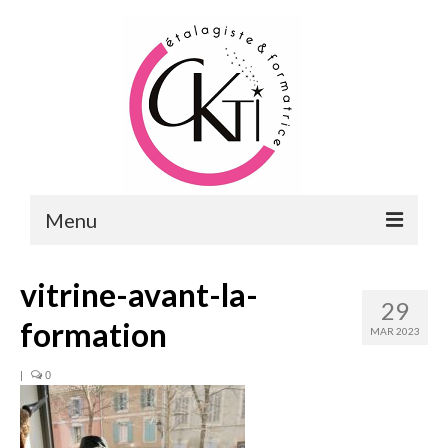
Menu
ACCUEIL
vitrine-avant-la-
29
FORMATIONS
formation
MAR 2023
FORMATIONS DU POINT DE VENTE
|
0
MERCHANDISING & VITRINES
FORMATIONS RH