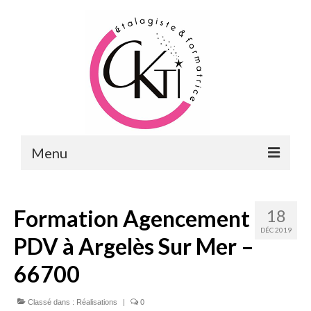
Menu
ACCUEIL
Formation Agencement
18
FORMATIONS
DÉC 2019
PDV à Argelès Sur Mer –
FORMATIONS DU POINT DE VENTE
66700
MERCHANDISING & VITRINES
Classé dans :
FORMATIONS RH
Réalisations
|
0