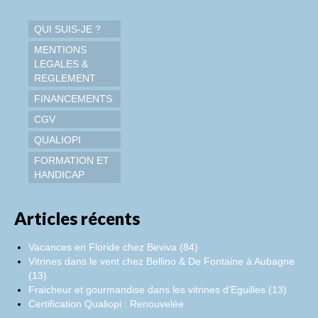
QUI SUIS-JE ?
MENTIONS
LEGALES &
REGLEMENT
FINANCEMENTS
CGV
QUALIOPI
FORMATION ET
HANDICAP
Articles récents
Vacances en Floride chez Beviva (84)
Vitrines dans le vent chez Bellino & De Fontaine à Aubagne
(13)
Fraicheur et gourmandise dans les vitrines d’Eguilles (13)
Certification Qualiopi : Renouvelée