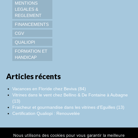
MENTIONS
LEGALES &
REGLEMENT
FINANCEMENTS
CGV
QUALIOPI
FORMATION ET
HANDICAP
Articles récents
Vacances en Floride chez Beviva (84)
Vitrines dans le vent chez Bellino & De Fontaine à Aubagne
(13)
Fraicheur et gourmandise dans les vitrines d’Eguilles (13)
Certification Qualiopi : Renouvelée
Nous utilisons des cookies pour vous garantir la meilleure