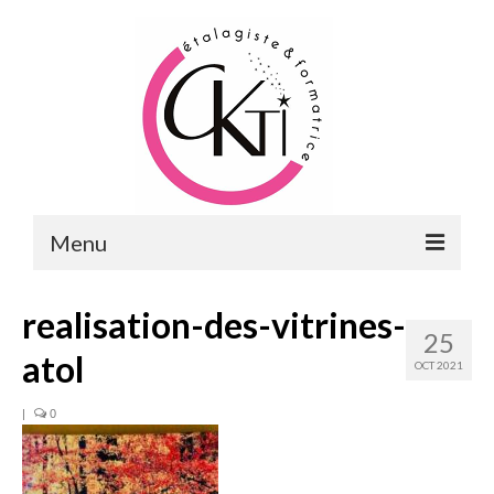
Menu
ACCUEIL
realisation-des-vitrines-
25
FORMATIONS
atol
OCT 2021
FORMATIONS DU POINT DE VENTE
|
0
MERCHANDISING & VITRINES
FORMATIONS RH