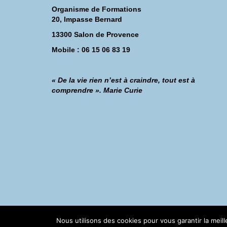
Organisme de Formations
20, Impasse Bernard
13300 Salon de Provence
Mobile : 06 15 06 83 19
« De la vie rien n’est à craindre, tout est à
comprendre ». Marie Curie
©Catherine Montillot
Nous utilisons des cookies pour vous garantir la meil