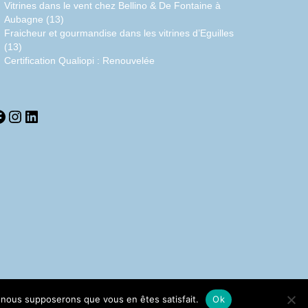
Vitrines dans le vent chez Bellino & De Fontaine à
Aubagne (13)
Fraicheur et gourmandise dans les vitrines d’Eguilles
(13)
Certification Qualiopi : Renouvelée
acebook
Instagram
LinkedIn
e, nous supposerons que vous en êtes satisfait.
Ok