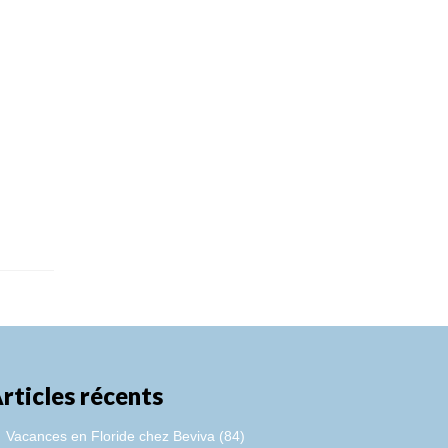
rticles récents
Vacances en Floride chez Beviva (84)