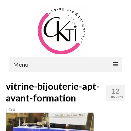
Menu
ACCUEIL
vitrine-bijouterie-apt-
12
FORMATIONS
avant-formation
JUIN 2023
FORMATIONS DU POINT DE VENTE
|
0
MERCHANDISING & VITRINES
FORMATIONS RH