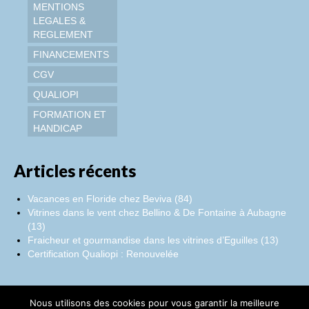
MENTIONS
LEGALES &
REGLEMENT
FINANCEMENTS
CGV
QUALIOPI
FORMATION ET
HANDICAP
Articles récents
Vacances en Floride chez Beviva (84)
Vitrines dans le vent chez Bellino & De Fontaine à Aubagne
(13)
Fraicheur et gourmandise dans les vitrines d’Eguilles (13)
Certification Qualiopi : Renouvelée
Nous utilisons des cookies pour vous garantir la meilleure