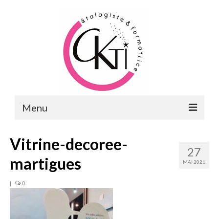
Menu
ACCUEIL
Vitrine-decoree-
27
FORMATIONS
martigues
MAI 2021
FORMATIONS DU POINT DE VENTE
|
0
MERCHANDISING & VITRINES
FORMATIONS RH