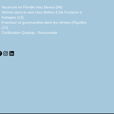
Vacances en Floride chez Beviva (84)
Vitrines dans le vent chez Bellino & De Fontaine à
Aubagne (13)
Fraicheur et gourmandise dans les vitrines d’Eguilles
(13)
Certification Qualiopi : Renouvelée
acebook
Instagram
LinkedIn