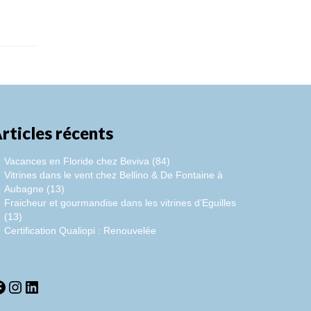
rticles récents
Vacances en Floride chez Beviva (84)
Vitrines dans le vent chez Bellino & De Fontaine à
Aubagne (13)
Fraicheur et gourmandise dans les vitrines d’Eguilles
(13)
Certification Qualiopi : Renouvelée
acebook
Instagram
LinkedIn