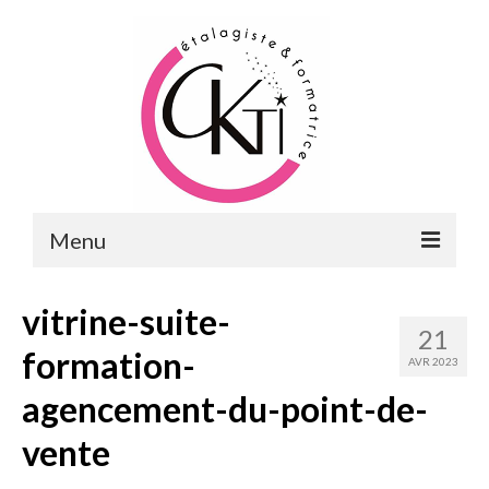
Menu
ACCUEIL
vitrine-suite-
21
FORMATIONS
formation-
AVR 2023
FORMATIONS DU POINT DE VENTE
agencement-du-point-de-
MERCHANDISING & VITRINES
vente
FORMATIONS RH