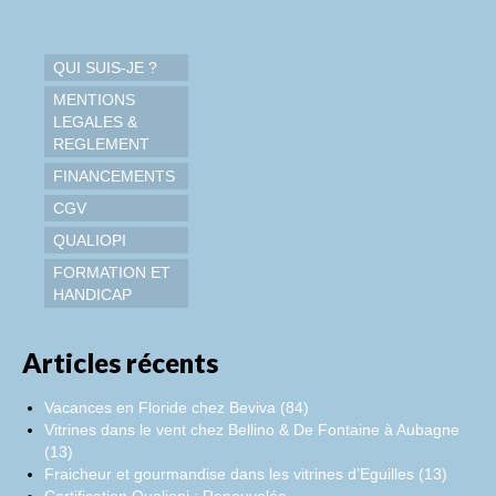
QUI SUIS-JE ?
MENTIONS
LEGALES &
REGLEMENT
FINANCEMENTS
CGV
QUALIOPI
FORMATION ET
HANDICAP
Articles récents
Vacances en Floride chez Beviva (84)
Vitrines dans le vent chez Bellino & De Fontaine à Aubagne
(13)
Fraicheur et gourmandise dans les vitrines d’Eguilles (13)