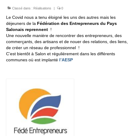
Classé dans :
Réalisations
|
0
FORMATIONS DE FORMATEURS
Le Covid nous a tenu éloigné les uns des autres mais les
CONSEILS & PRESTATIONS
déjeuners de la
Fédération des Entrepreneurs du Pays
Salonais reprennent
!
REALISATIONS
Une nouvelle manière de rencontrer des entrepreneurs, des
commerçants, des artisans et de nouer des relations, des liens,
CONTACT
de créer un réseau de professionnel !
C’est bientôt à Salon et régulièrement dans les différents
communes où est implanté
l’AESP