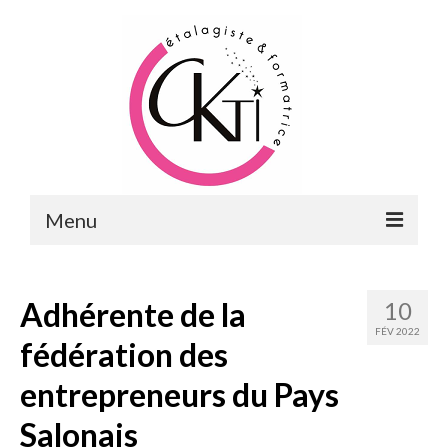
Menu
ACCUEIL
Adhérente de la
10
FORMATIONS
FÉV 2022
fédération des
FORMATIONS DU POINT DE VENTE
entrepreneurs du Pays
MERCHANDISING & VITRINES
Salonais
FORMATIONS RH