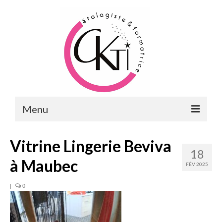
Menu
ACCUEIL
Vitrine Lingerie Beviva
18
FORMATIONS
à Maubec
FÉV 2025
FORMATIONS DU POINT DE VENTE
|
0
MERCHANDISING & VITRINES
FORMATIONS RH