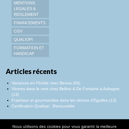
MENTIONS
LEGALES &
REGLEMENT
FINANCEMENTS
CGV
QUALIOPI
FORMATION ET
HANDICAP
Articles récents
Vacances en Floride chez Beviva (84)
Vitrines dans le vent chez Bellino & De Fontaine à Aubagne
(13)
Fraicheur et gourmandise dans les vitrines d’Eguilles (13)
Certification Qualiopi : Renouvelée
Nous utilisons des cookies pour vous garantir la meilleure