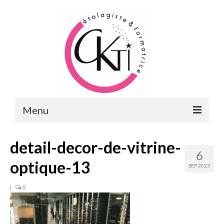
Menu
ACCUEIL
detail-decor-de-vitrine-
6
FORMATIONS
optique-13
SEP 2023
FORMATIONS DU POINT DE VENTE
|
0
MERCHANDISING & VITRINES
FORMATIONS RH