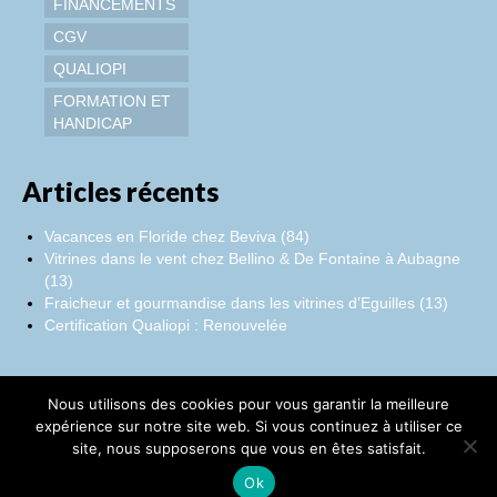
FINANCEMENTS
CGV
QUALIOPI
FORMATION ET
HANDICAP
Articles récents
Vacances en Floride chez Beviva (84)
Vitrines dans le vent chez Bellino & De Fontaine à Aubagne
(13)
Fraicheur et gourmandise dans les vitrines d’Eguilles (13)
Certification Qualiopi : Renouvelée
Nous utilisons des cookies pour vous garantir la meilleure
Facebook
Instagram
LinkedIn
expérience sur notre site web. Si vous continuez à utiliser ce
site, nous supposerons que vous en êtes satisfait.
©Catherine Montillot
Ok