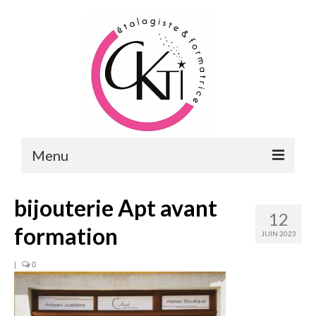
Menu
ACCUEIL
bijouterie Apt avant
12
FORMATIONS
formation
JUIN 2023
FORMATIONS DU POINT DE VENTE
|
0
MERCHANDISING & VITRINES
FORMATIONS RH