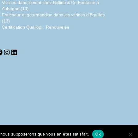
Vitrines dans le vent chez Bellino & De Fontaine à
Aubagne (13)
Fraicheur et gourmandise dans les vitrines d’Eguilles
(13)
Certification Qualiopi : Renouvelée
acebook
Instagram
LinkedIn
e, nous supposerons que vous en êtes satisfait.
Ok