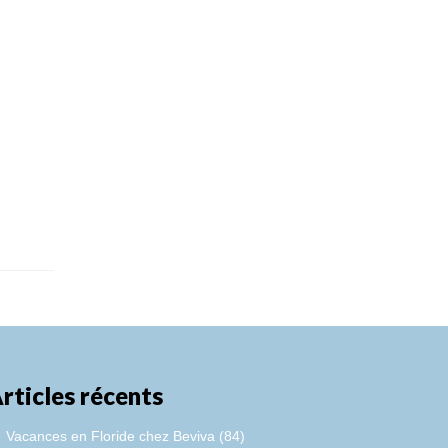
rticles récents
Vacances en Floride chez Beviva (84)