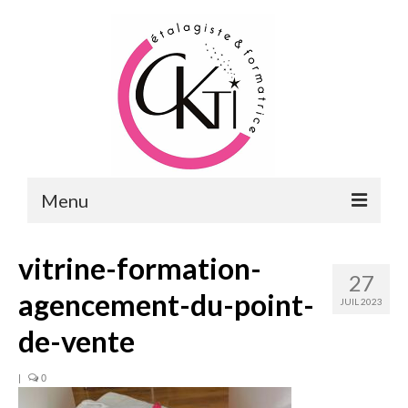
Menu
ACCUEIL
vitrine-formation-
27
FORMATIONS
agencement-du-point-
JUIL 2023
FORMATIONS DU POINT DE VENTE
de-vente
MERCHANDISING & VITRINES
|
0
FORMATIONS RH