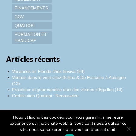
FINANCEMENTS
CGV
QUALIOPI
FORMATION ET
HANDICAP
Articles récents
Vacances en Floride chez Beviva (84)
Vitrines dans le vent chez Bellino & De Fontaine à Aubagne
(13)
Fraicheur et gourmandise dans les vitrines d’Eguilles (13)
Certification Qualiopi : Renouvelée
Nous utilisons des cookies pour vous garantir la meilleure
Facebook
Instagram
LinkedIn
expérience sur notre site web. Si vous continuez à utiliser ce
site, nous supposerons que vous en êtes satisfait.