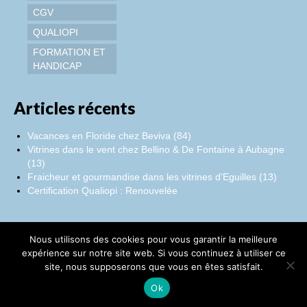
CGV
QUALIOPI
FORMATION ET
HANDICAP
Articles récents
Vacances en Floride chez Beviva (84)
Vitrines dans le vent chez Bellino & De Fontaine à Aubagne
(13)
Fraicheur et gourmandise dans les vitrines d’Eguilles (13)
Certification Qualiopi : Renouvelée
Nous utilisons des cookies pour vous garantir la meilleure
Facebook
Instagram
LinkedIn
expérience sur notre site web. Si vous continuez à utiliser ce
site, nous supposerons que vous en êtes satisfait.
©Catherine Montillot
Ok