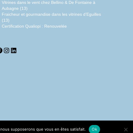
Vitrines dans le vent chez Bellino & De Fontaine à
Aubagne (13)
Fraicheur et gourmandise dans les vitrines d’Eguilles
(13)
Certification Qualiopi : Renouvelée
acebook
Instagram
LinkedIn
e, nous supposerons que vous en êtes satisfait.
Ok