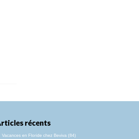
rticles récents
Vacances en Floride chez Beviva (84)