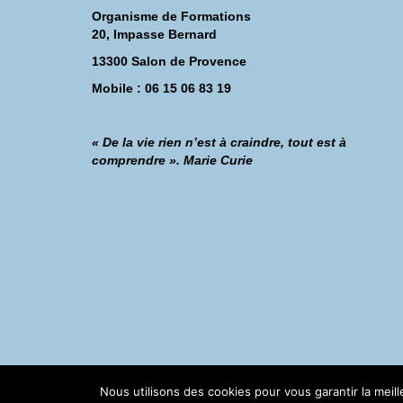
Organisme de Formations
20, Impasse Bernard
13300 Salon de Provence
Mobile : 06 15 06 83 19
« De la vie rien n’est à craindre, tout est à
comprendre ». Marie Curie
©Catherine Montillot
Nous utilisons des cookies pour vous garantir la meil